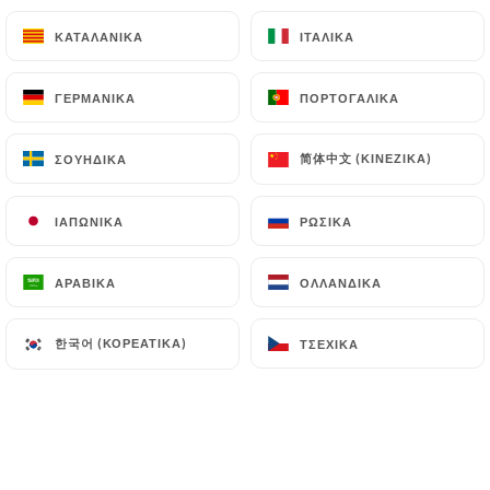
7.90€
ΚΑΤΑΛΑΝΙΚΆ
ΚΑΤΑΛΑΝΙΚΆ
ΙΤΑΛΙΚΆ
ΙΤΑΛΙΚΆ
Panna Cotta Au Chocolat Blanc
ΓΕΡΜΑΝΙΚΆ
ΓΕΡΜΑΝΙΚΆ
ΠΟΡΤΟΓΑΛΙΚΆ
ΠΟΡΤΟΓΑΛΙΚΆ
Coulis aux fruits de la passion
7.50€
简体中文 (ΚΙΝΈΖΙΚΑ)
简体中文 (ΚΙΝΈΖΙΚΑ)
ΣΟΥΗΔΙΚΆ
ΣΟΥΗΔΙΚΆ
Salade De Fruits De Saison
ΙΑΠΩΝΙΚΆ
ΙΑΠΩΝΙΚΆ
ΡΩΣΙΚΆ
ΡΩΣΙΚΆ
Infusion aux fruits de la passion, citronnelle et
gingembre kiwi, mangue, ananas, banane et pomme
verte
ΑΡΑΒΙΚΆ
ΑΡΑΒΙΚΆ
ΟΛΛΑΝΔΙΚΆ
ΟΛΛΑΝΔΙΚΆ
6.90€
한국어 (ΚΟΡΕΆΤΙΚΑ)
한국어 (ΚΟΡΕΆΤΙΚΑ)
ΤΣΈΧΙΚΑ
ΤΣΈΧΙΚΑ
Crêpe Au Sucre
4.50€
Crêpe À La Confiture Ou Nutella
5.50€