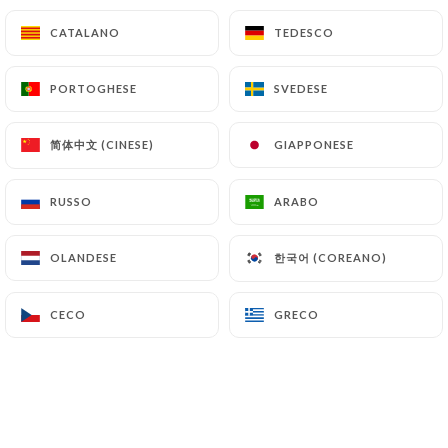
7.90€
CATALANO
CATALANO
TEDESCO
TEDESCO
Panna Cotta Au Chocolat Blanc
PORTOGHESE
PORTOGHESE
SVEDESE
SVEDESE
Coulis aux fruits de la passion
7.50€
简体中文 (CINESE)
简体中文 (CINESE)
GIAPPONESE
GIAPPONESE
Salade De Fruits De Saison
RUSSO
RUSSO
ARABO
ARABO
Infusion aux fruits de la passion, citronnelle et
gingembre kiwi, mangue, ananas, banane et pomme
verte
한국어 (COREANO)
한국어 (COREANO)
OLANDESE
OLANDESE
6.90€
CECO
CECO
GRECO
GRECO
Crêpe Au Sucre
4.50€
Crêpe À La Confiture Ou Nutella
5.50€