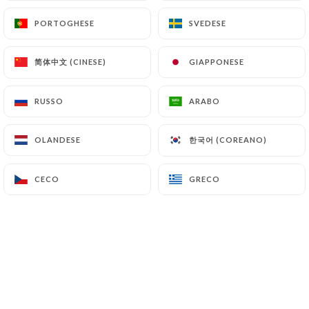
PORTOGHESE
PORTOGHESE
SVEDESE
SVEDESE
Laurine F. ha lasciato una recensione
L
简体中文 (CINESE)
简体中文 (CINESE)
GIAPPONESE
GIAPPONESE
1/5
25/06/2026
•
09:15
RUSSO
RUSSO
ARABO
ARABO
Bruno M. ha lasciato una recensione
B
한국어 (COREANO)
한국어 (COREANO)
OLANDESE
OLANDESE
1/5
N'y aller pas, le restaurant est
CECO
CECO
GRECO
GRECO
abandonnée, il n'y a même pas de pizza.
Vraiment à fuir
25/05/2026
•
09:07
Ethan S. ha lasciato una recensione
E
1/5
Évitez si vous voulez mangé, partez LOIN